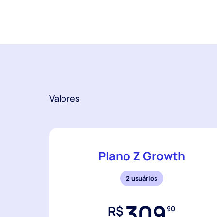
Valores
Plano Z Growth
2 usuários
309
R$
90