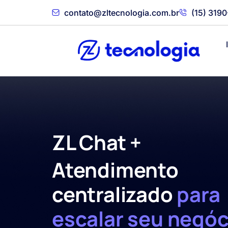
contato@zltecnologia.com.br
(15) 319
ZL Chat +
Atendimento
centralizado
para
escalar seu negóc