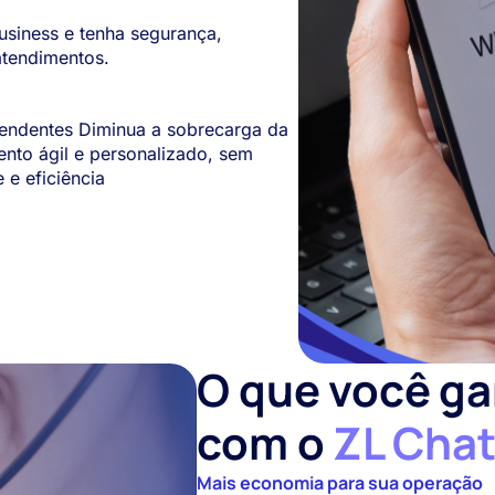
siness e tenha segurança,
atendimentos.
endentes Diminua a sobrecarga da
nto ágil e personalizado, sem
 e eficiência
O que você g
com o
ZL Cha
Mais economia para sua operação