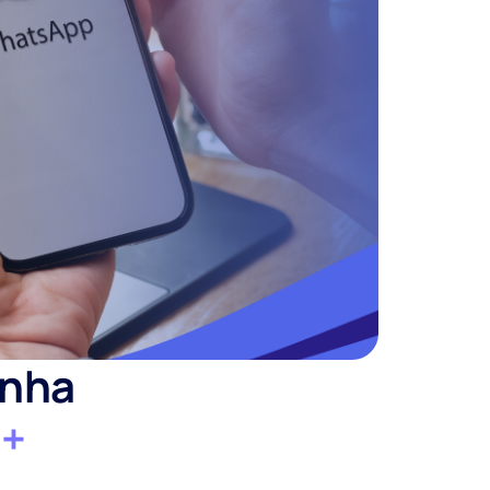
anha
t+